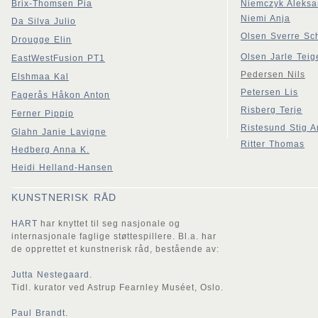
Brix-Thomsen Pia
Niemczyk Aleksa
Niemi Anja
Da Silva Julio
Olsen Sverre Sc
Drougge Elin
Olsen Jarle Teig
EastWestFusion PT1
Pedersen Nils
Elshmaa Kal
Petersen Lis
Fagerås Håkon Anton
Risberg Terje
Ferner Pippip
Ristesund Stig A
Glahn Janie Lavigne
Ritter Thomas
Hedberg Anna K.
Heidi Helland-Hansen
KUNSTNERISK RÅD
HART
har knyttet til seg nasjonale og
internasjonale faglige støttespillere. Bl.a. har
de opprettet et kunstnerisk råd, bestående av:
Jutta Nestegaard.
Tidl. kurator ved Astrup Fearnley Muséet, Oslo.
Paul Brandt.