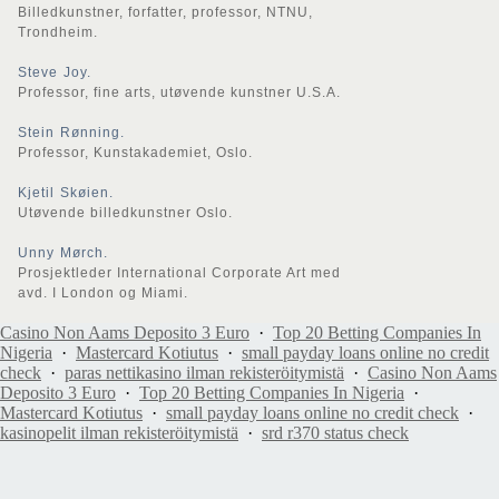
Billedkunstner, forfatter, professor, NTNU,
Trondheim.
Steve Joy.
Professor, fine arts, utøvende kunstner U.S.A.
Stein Rønning.
Professor, Kunstakademiet, Oslo.
Kjetil Skøien.
Utøvende billedkunstner Oslo.
Unny Mørch.
Prosjektleder International Corporate Art med
avd. I London og Miami.
Casino Non Aams Deposito 3 Euro
·
Top 20 Betting Companies In
Nigeria
·
Mastercard Kotiutus
·
small payday loans online no credit
check
·
paras nettikasino ilman rekisteröitymistä
·
Casino Non Aams
Deposito 3 Euro
·
Top 20 Betting Companies In Nigeria
·
Mastercard Kotiutus
·
small payday loans online no credit check
·
kasinopelit ilman rekisteröitymistä
·
srd r370 status check