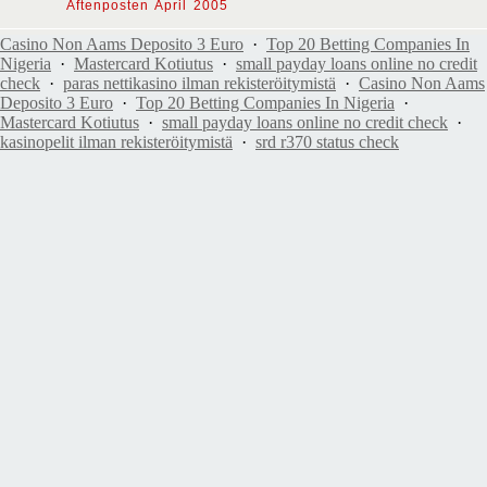
Aftenposten April 2005
Casino Non Aams Deposito 3 Euro
·
Top 20 Betting Companies In
Nigeria
·
Mastercard Kotiutus
·
small payday loans online no credit
check
·
paras nettikasino ilman rekisteröitymistä
·
Casino Non Aams
Deposito 3 Euro
·
Top 20 Betting Companies In Nigeria
·
Mastercard Kotiutus
·
small payday loans online no credit check
·
kasinopelit ilman rekisteröitymistä
·
srd r370 status check