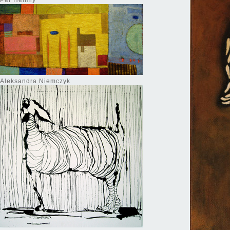
Per Heimly
Aleksandra Niemczyk