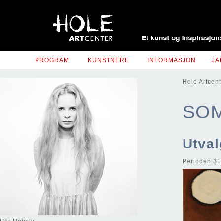
PROGRAM
KUNSTNERE
INFORMASJON
JA
Hole Artcent
SOM
Utval
Perioden 31.